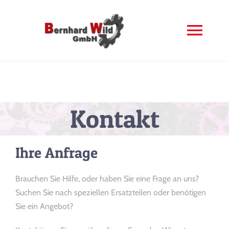
Zum
Inhalt
springen
Togg
Navi
Home
Ersatzteile
Kontakt
Sonderanfertigung
Ihre Anfrage
Maschinenbau
Brauchen Sie Hilfe, oder haben Sie eine Frage an uns?
Suchen Sie nach speziellen Ersatzteilen oder benötigen
Kontakt
Sie ein Angebot?